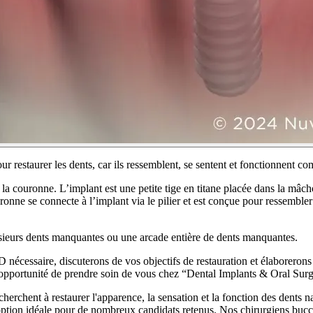
our restaurer les dents, car ils ressemblent, se sentent et fonctionnent co
et la couronne. L’implant est une petite tige en titane placée dans la mâ
uronne se connecte à l’implant via le pilier et est conçue pour ressemble
lusieurs dents manquantes ou une arcade entière de dents manquantes.
 nécessaire, discuterons de vos objectifs de restauration et élaborerons
l’opportunité de prendre soin de vous chez “Dental Implants & Oral Su
cherchent à restaurer l'apparence, la sensation et la fonction des dents 
ne option idéale pour de nombreux candidats retenus. Nos chirurgiens b