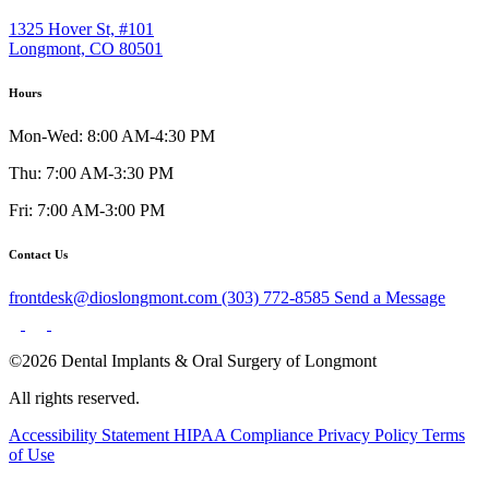
1325 Hover St, #101
Longmont, CO 80501
Hours
Mon-Wed: 8:00 AM-4:30 PM
Thu: 7:00 AM-3:30 PM
Fri: 7:00 AM-3:00 PM
Contact Us
frontdesk@dioslongmont.com
(303) 772-8585
Send a Message
©2026 Dental Implants & Oral Surgery of Longmont
All rights reserved.
Accessibility Statement
HIPAA Compliance
Privacy Policy
Terms
of Use